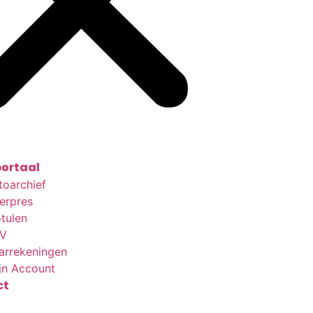
ortaal
toarchief
terpres
tulen
V
arrekeningen
jn Account
ct