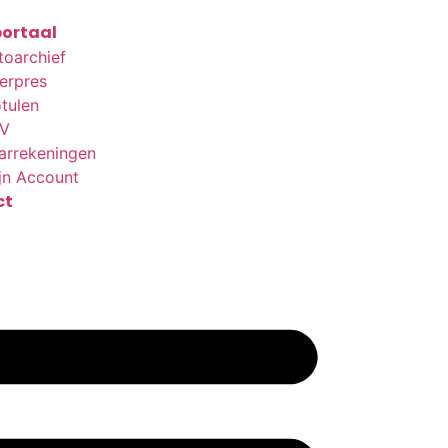
ortaal
toarchief
terpres
tulen
V
arrekeningen
jn Account
ct