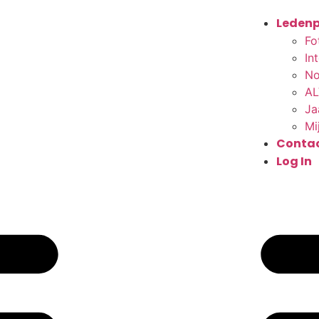
Ledenp
Fo
In
No
AL
Ja
Mi
Conta
Log In