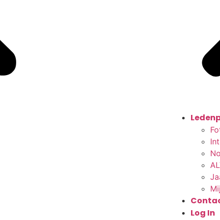
Ledenp
Fo
In
No
AL
Ja
Mi
Conta
Log In