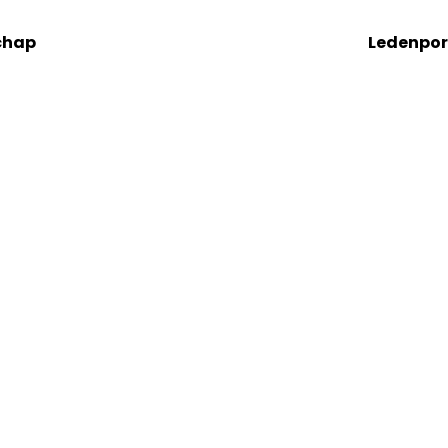
chap
Ledenpor
ENTEN