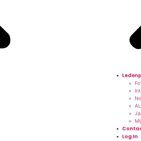
Ledenp
Fo
In
No
AL
Ja
Mi
Conta
Log In