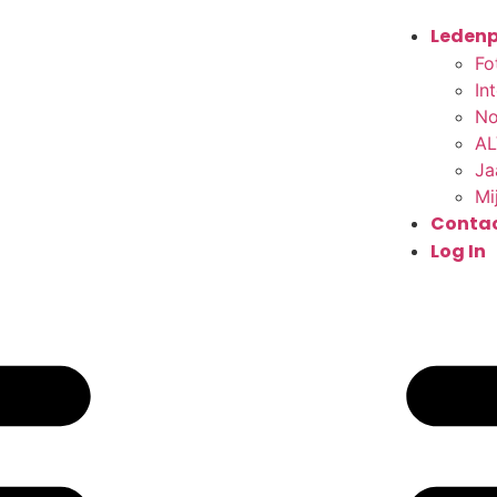
Ledenp
Fo
In
No
AL
Ja
Mi
Conta
Log In