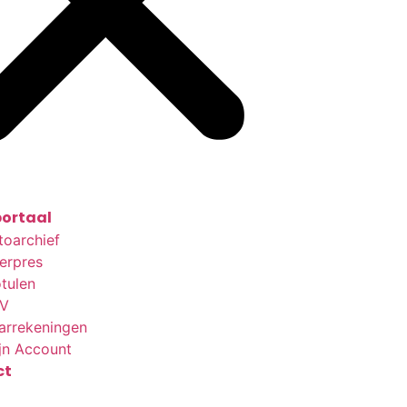
ortaal
toarchief
terpres
tulen
V
arrekeningen
jn Account
ct