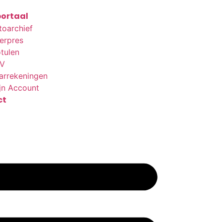
ortaal
toarchief
terpres
tulen
V
arrekeningen
jn Account
ct