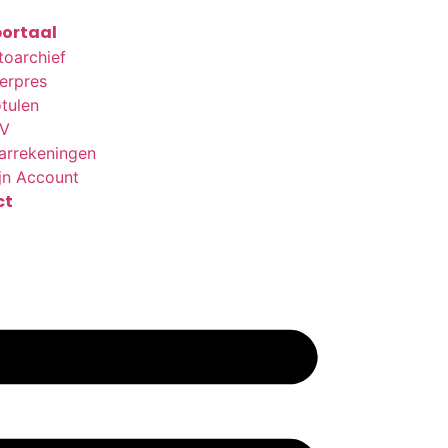
ortaal
toarchief
terpres
tulen
V
arrekeningen
jn Account
ct