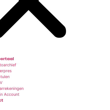
ortaal
toarchief
terpres
tulen
V
arrekeningen
jn Account
ct