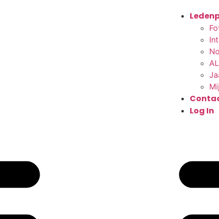
Ledenp
Fo
In
No
AL
Ja
Mi
Conta
Log In