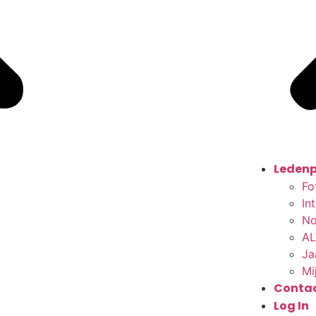
Ledenp
Fo
In
No
AL
Ja
Mi
Conta
Log In