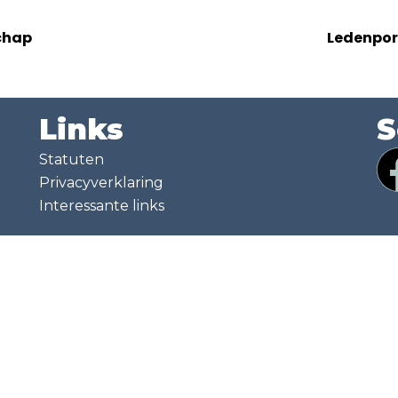
chap
Ledenpor
Links
S
Statuten
Privacyverklaring
Interessante links