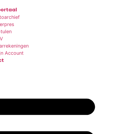
ortaal
toarchief
terpres
tulen
V
arrekeningen
jn Account
ct