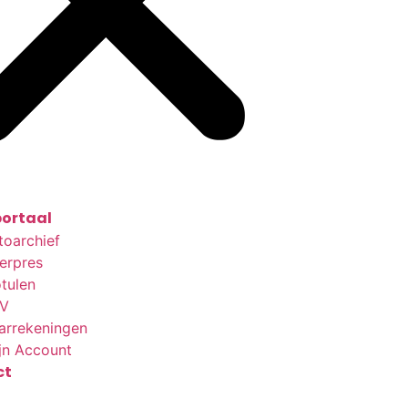
ortaal
toarchief
terpres
tulen
V
arrekeningen
jn Account
ct