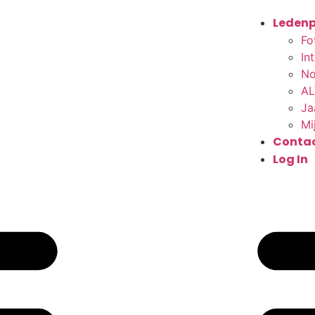
Ledenp
Fo
In
No
AL
Ja
Mi
Conta
Log In