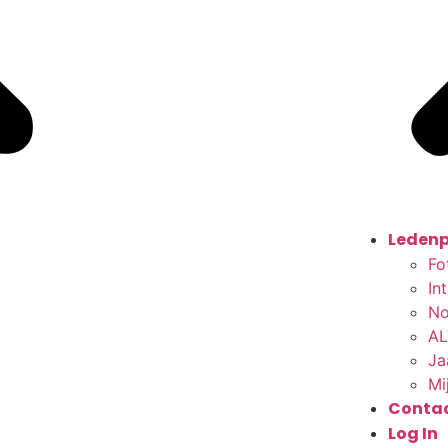
Ledenp
Fo
In
No
AL
Ja
Mi
Conta
Log In