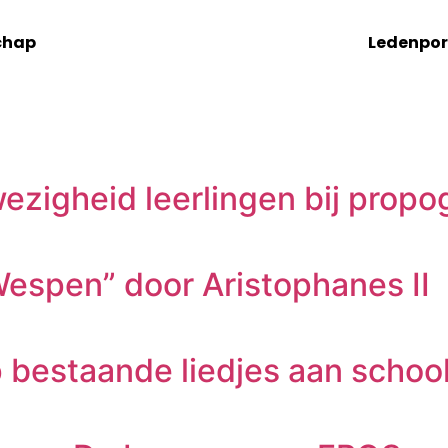
chap
Ledenpor
ezigheid leerlingen bij propo
espen” door Aristophanes II
 bestaande liedjes aan schoo