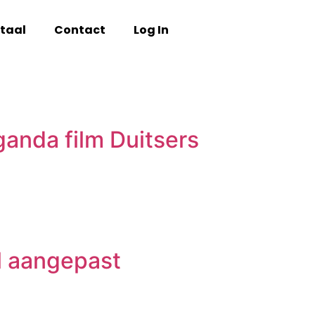
taal
Contact
Log In
ganda film Duitsers
l aangepast