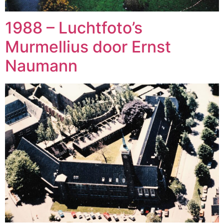
1988 – Luchtfoto’s
Murmellius door Ernst
Naumann